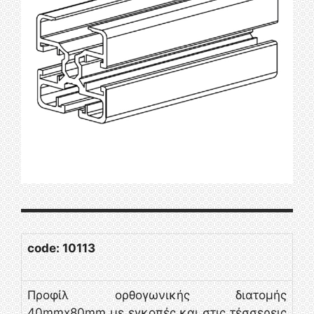
code: 10113
Προφίλ ορθογωνικής διατομής
40mmx80mm με εγκοπές και στις τέσσερεις